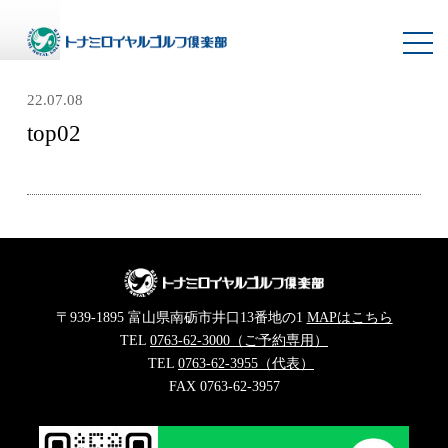
toggl
navig
22.07.08
top02
〒939-1895 富山県南砺市井口13番地の1
MAPはこちら
TEL
0763-62-3000（ご予約専用）
TEL
0763-62-3955（代表）
FAX 0763-62-3957