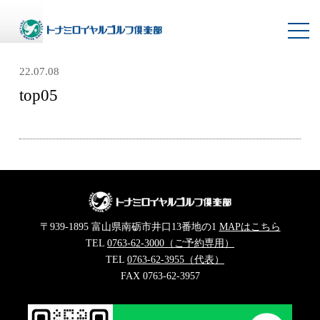
toggl
navig
22.07.08
top05
〒939-1895 富山県南砺市井口13番地の1
MAPはこちら
TEL
0763-62-3000（ご予約専用）
TEL
0763-62-3955（代表）
FAX 0763-62-3957