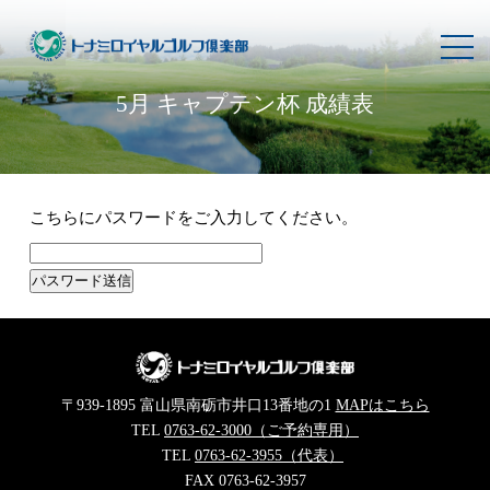
toggl
navig
5月 キャプテン杯 成績表
こちらにパスワードをご入力してください。
〒939-1895 富山県南砺市井口13番地の1
MAPはこちら
TEL
0763-62-3000（ご予約専用）
TEL
0763-62-3955（代表）
FAX 0763-62-3957