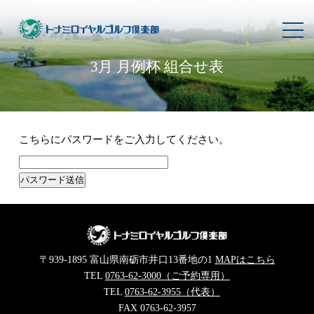
toggl
navig
3月 月例杯 組合せ表
こちらにパスワードをご入力してください。
〒939-1895 富山県南砺市井口13番地の1
MAPはこちら
TEL
0763-62-3000（ご予約専用）
TEL
0763-62-3955（代表）
FAX 0763-62-3957