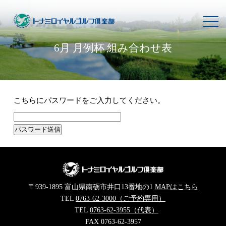
toggl
navig
6月 月例杯 組み合わせ表
こちらにパスワードをご入力してください。
〒939-1895 富山県南砺市井口13番地の1
MAPはこちら
TEL
0763-62-3000（ご予約専用）
TEL
0763-62-3955（代表）
FAX 0763-62-3957