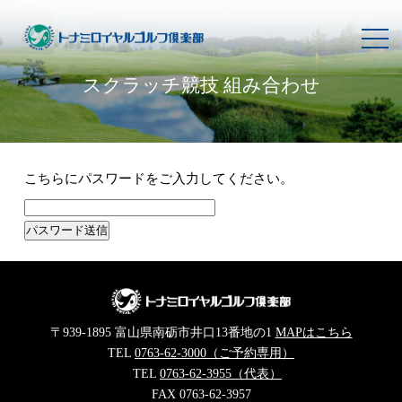
toggl
navig
スクラッチ競技 組み合わせ
こちらにパスワードをご入力してください。
〒939-1895 富山県南砺市井口13番地の1
MAPはこちら
TEL
0763-62-3000（ご予約専用）
TEL
0763-62-3955（代表）
FAX 0763-62-3957