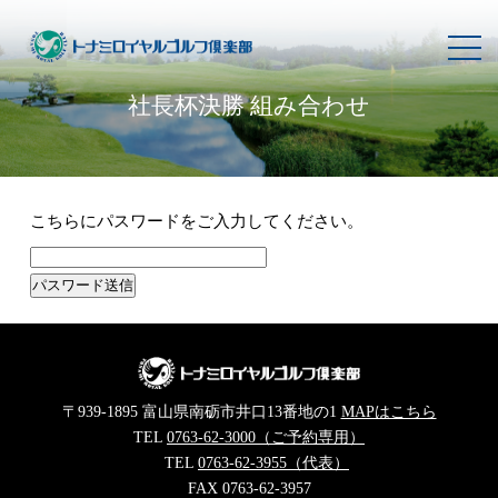
toggl
navig
社長杯決勝 組み合わせ
こちらにパスワードをご入力してください。
〒939-1895 富山県南砺市井口13番地の1
MAPはこちら
TEL
0763-62-3000（ご予約専用）
TEL
0763-62-3955（代表）
FAX 0763-62-3957